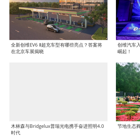
全新创维EV6 Ⅱ超充车型有哪些亮点？答案将
创维汽车入
在北京车展揭晓
崛起！
木林森与Bridgelux普瑞光电携手奋进照明4.0
节地生态
时代