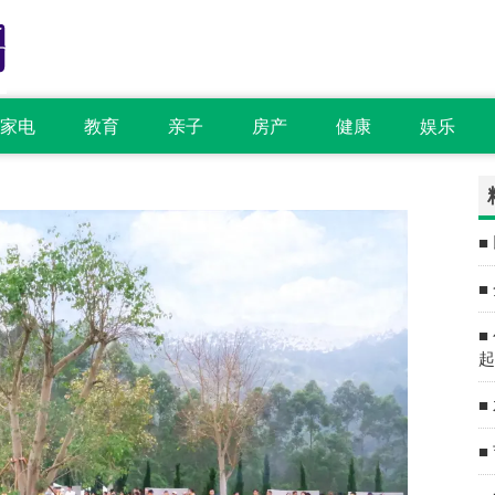
家电
教育
亲子
房产
健康
娱乐
■
■
■
起
■
■