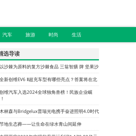
汽车
旅游
时尚
生活
精选导读
 以沙棘为原料的复方沙棘食品 三翁智膳 牌 坚果沙
 全新创维EV6 Ⅱ超充车型有哪些亮点？答案将在北
 创维汽车入选2024全球独角兽榜！民族企业崛
！
 木林森与Bridgelux普瑞光电携手奋进照明4.0时代
 节地生态葬——让生命在绿水青山间延伸