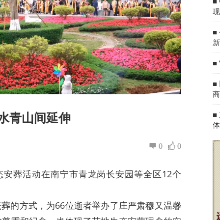
■
现
■
新
■
■
商
水青山间延伸
■
体
0
0
态安葬活动在南宁市青龙岗长安园等全区12个
葬的方式，为66位逝者举办了庄严肃穆又温馨