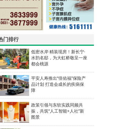
热门排行
低密水岸·精装现房！新长宁·
水韵名邸，为大虹桥敬呈一座
都会桃源
平安人寿推出“倍佑福”保险产
品计划 打造会成长的疾病保
障
政策引领与东软实践同频共
振，共筑“人工智能+人社”新
图景