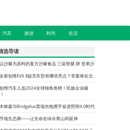
汽车
旅游
时尚
生活
精选导读
 以沙棘为原料的复方沙棘食品 三翁智膳 牌 坚果沙
 全新创维EV6 Ⅱ超充车型有哪些亮点？答案将在北
 创维汽车入选2024全球独角兽榜！民族企业崛
！
 木林森与Bridgelux普瑞光电携手奋进照明4.0时代
 节地生态葬——让生命在绿水青山间延伸