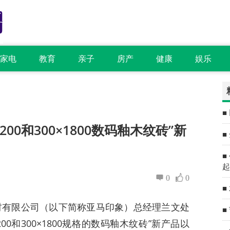
家电
教育
亲子
房产
健康
娱乐
■
00和300×1800数码釉木纹砖”新
■
■
起
0
0
■
材有限公司（以下简称亚马印象）总经理兰文处
■
00和300×1800规格的数码釉木纹砖”新产品以