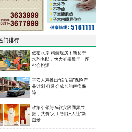
热门排行
低密水岸·精装现房！新长宁·
水韵名邸，为大虹桥敬呈一座
都会桃源
平安人寿推出“倍佑福”保险产
品计划 打造会成长的疾病保
障
政策引领与东软实践同频共
振，共筑“人工智能+人社”新
图景