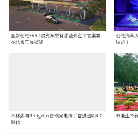
全新创维EV6 Ⅱ超充车型有哪些亮点？答案将
创维汽车入
在北京车展揭晓
崛起！
木林森与Bridgelux普瑞光电携手奋进照明4.0
节地生态
时代